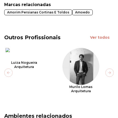
Marcas relacionadas
Amorim Persianas Cortinas E Toldos
Amoedo
Outros Profissionais
Ver todos
Luiza Nogueira
Arquitetura
Previous slide
Next
Murilo Lomas
Arquitetura
Ambientes relacionados