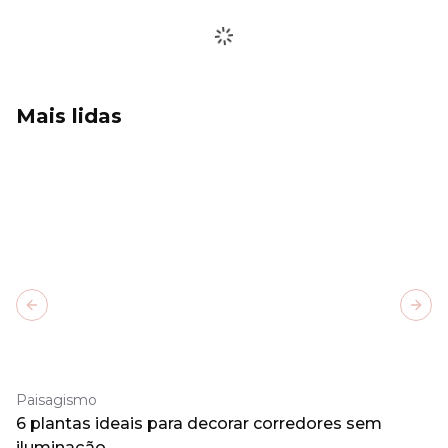
Mais lidas
Previous slide
Next
Paisagismo
6 plantas ideais para decorar corredores sem
iluminação