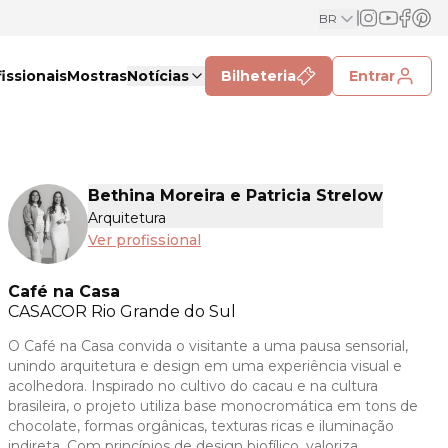
BR
issionais
Mostras
Notícias
Bilheteria
Entrar
Bethina Moreira e Patricia Strelow
Arquitetura
Ver profissional
Café na Casa
CASACOR
Rio Grande do Sul
O Café na Casa convida o visitante a uma pausa sensorial,
unindo arquitetura e design em uma experiência visual e
acolhedora. Inspirado no cultivo do cacau e na cultura
brasileira, o projeto utiliza base monocromática em tons de
chocolate, formas orgânicas, texturas ricas e iluminação
indireta. Com princípios de design biofílico, valoriza