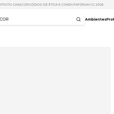
STITUTO CASACOR
CÓDIGO DE ÉTICA E CONDUTA
FÓRUM CC 2026
Ambientes
Prof
racteres