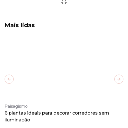
Mais lidas
Previous slide
Next
Paisagismo
6 plantas ideais para decorar corredores sem
iluminação