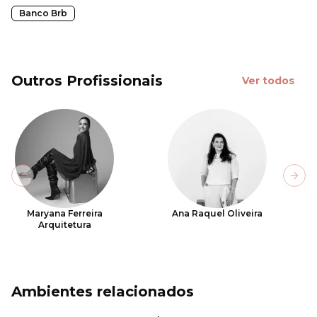
Banco Brb
Outros Profissionais
Ver todos
Previous slide
Next
Maryana Ferreira
Ana Raquel Oliveira
Arquitetura
Ambientes relacionados