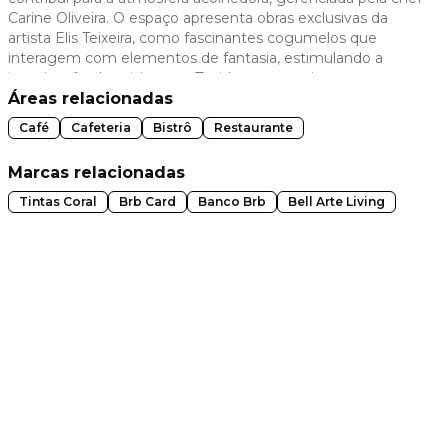
Carine Oliveira. O espaço apresenta obras exclusivas da
 slide
artista Elis Teixeira, como fascinantes cogumelos que
interagem com elementos de fantasia, estimulando a
imaginação dos visitantes. Tecidos em movimento suave e
cores vibrantes complementam o ambiente,
Áreas relacionadas
proporcionando dinamismo e conforto.
Café
Cafeteria
Bistrô
Restaurante
Marcas relacionadas
Tintas Coral
Brb Card
Banco Brb
Bell Arte Living
t slide