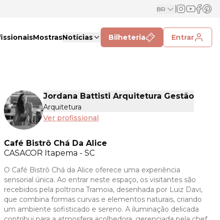
BR
issionais
Mostras
Notícias
Bilheteria
Entrar
Jordana Battisti Arquitetura Gestão
Arquitetura
Ver profissional
Café Bistrô Chá Da Alice
CASACOR
Itapema - SC
O Café Bistrô Chá da Alice oferece uma experiência
sensorial única. Ao entrar neste espaço, os visitantes são
recebidos pela poltrona Tramoia, desenhada por Luiz Davi,
que combina formas curvas e elementos naturais, criando
um ambiente sofisticado e sereno. A iluminação delicada
contribui para a atmosfera acolhedora, gerenciada pela chef