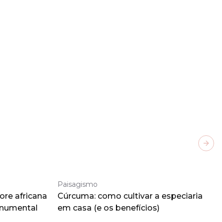
Next
Paisagismo
ore africana
Cúrcuma: como cultivar a especiaria
onumental
em casa (e os benefícios)