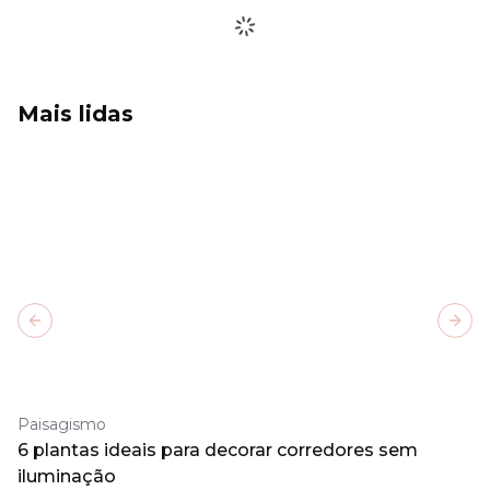
Mais lidas
Previous slide
Next
Paisagismo
6 plantas ideais para decorar corredores sem
iluminação