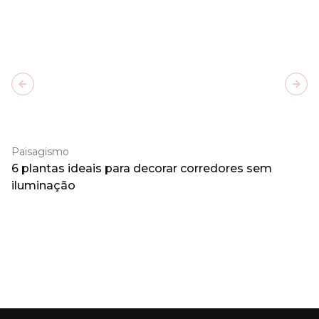
Previous slide
Next
Paisagismo
6 plantas ideais para decorar corredores sem
iluminação