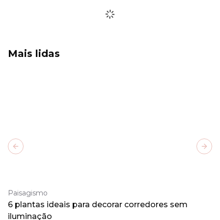
Mais lidas
Previous slide
Next
Paisagismo
6 plantas ideais para decorar corredores sem
iluminação