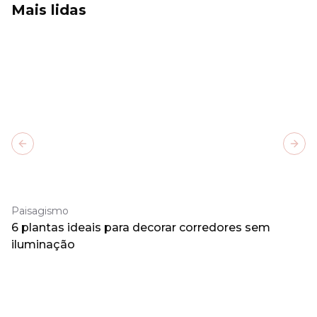
Mais lidas
Previous slide
Next
Paisagismo
6 plantas ideais para decorar corredores sem
iluminação