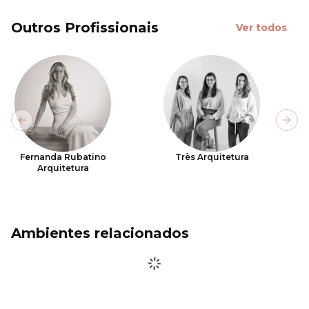
Outros Profissionais
Ver todos
Previous slide
Next
Fernanda Rubatino
Très Arquitetura
Arquitetura
Ambientes relacionados