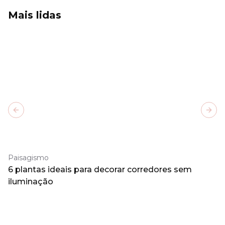
Mais lidas
Previous slide
Next
Paisagismo
6 plantas ideais para decorar corredores sem
iluminação