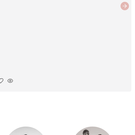
Next
ar link