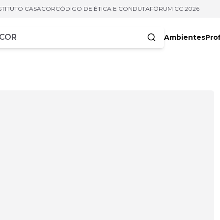
STITUTO CASACOR
CÓDIGO DE ÉTICA E CONDUTA
FÓRUM CC 2026
Ambientes
Prof
racteres