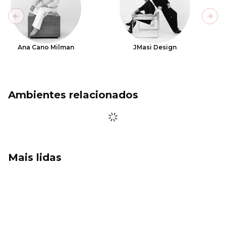
Previous slide
Next
Ana Cano Milman
JMasi Design
Ambientes relacionados
Mais lidas