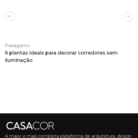
Previous slide
Next
Paisagismo
6 plantas ideais para decorar corredores sem
iluminação
A maior e mais completa plataforma de arquitetura, design