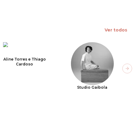
Ver todos
Aline Torres e Thiago
Cardoso
Next
Studio Gaibola