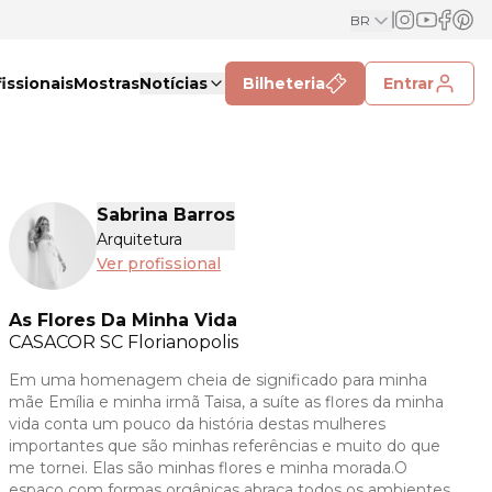
BR
issionais
Mostras
Notícias
Bilheteria
Entrar
Sabrina Barros
Arquitetura
Ver profissional
As Flores Da Minha Vida
CASACOR
SC Florianopolis
Em uma homenagem cheia de significado para minha
mãe Emília e minha irmã Taisa, a suíte as flores da minha
vida conta um pouco da história destas mulheres
importantes que são minhas referências e muito do que
me tornei. Elas são minhas flores e minha morada.O
espaço com formas orgânicas abraça todos os ambientes,