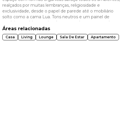
realçados por muitas lembranças, religiosidade e
 slide
exclusividade, desde o papel de parede até o mobiliário
solto como a cama Lua. Tons neutros e um painel de
madeira emolduram a janela com um banco que pede por
um momento de conexão interior.
Áreas relacionadas
Casa
Living
Lounge
Sala De Estar
Apartamento
t slide