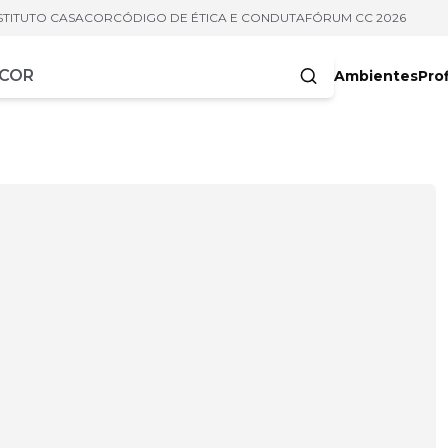
STITUTO CASACOR
CÓDIGO DE ÉTICA E CONDUTA
FÓRUM CC 2026
Ambientes
Prof
racteres