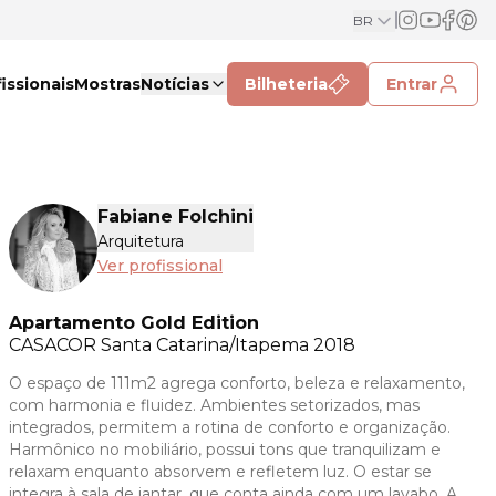
BR
issionais
Mostras
Notícias
Bilheteria
Entrar
Fabiane Folchini
Arquitetura
Ver profissional
Apartamento Gold Edition
CASACOR
Santa Catarina/Itapema 2018
O espaço de 111m2 agrega conforto, beleza e relaxamento,
com harmonia e fluidez. Ambientes setorizados, mas
integrados, permitem a rotina de conforto e organização.
Harmônico no mobiliário, possui tons que tranquilizam e
relaxam enquanto absorvem e refletem luz. O estar se
integra à sala de jantar, que conta ainda com um lavabo. A