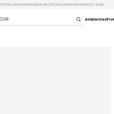
STITUTO CASACOR
CÓDIGO DE ÉTICA E CONDUTA
FÓRUM CC 2026
Ambientes
Prof
racteres