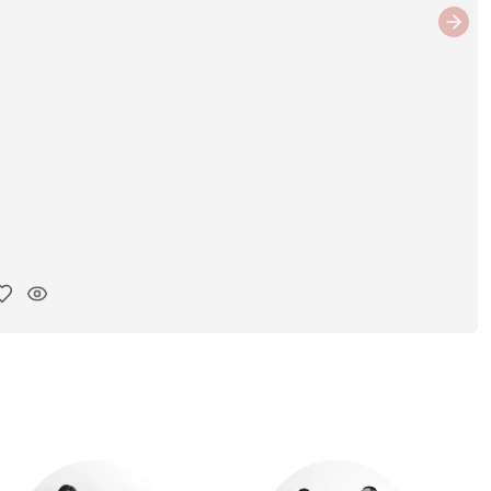
Next
ar link