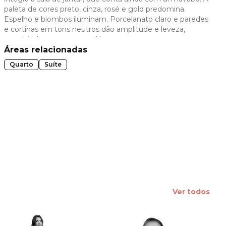
paleta de cores preto, cinza, rosé e gold predomina.
 slide
Espelho e biombos iluminam. Porcelanato claro e paredes
e cortinas em tons neutros dão amplitude e leveza,
permitindo estampas no décor.
Áreas relacionadas
Quarto
Suíte
Ver todos