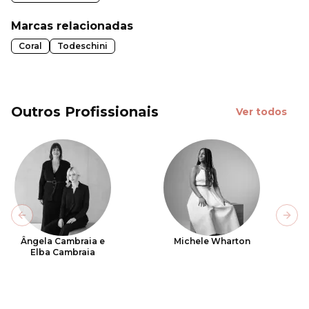
Marcas relacionadas
Coral
Todeschini
Outros Profissionais
Ver todos
Previous slide
Next
Ângela Cambraia e
Michele Wharton
Elba Cambraia