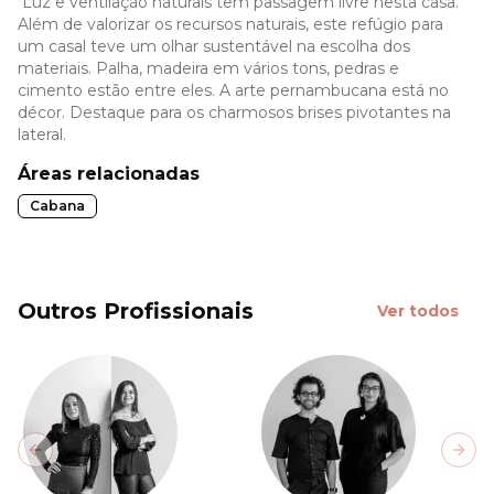
Luz e ventilação naturais têm passagem livre nesta casa.
Além de valorizar os recursos naturais, este refúgio para
um casal teve um olhar sustentável na escolha dos
materiais. Palha, madeira em vários tons, pedras e
cimento estão entre eles. A arte pernambucana está no
décor. Destaque para os charmosos brises pivotantes na
lateral.
Áreas relacionadas
Cabana
Outros Profissionais
Ver todos
Previous slide
Next