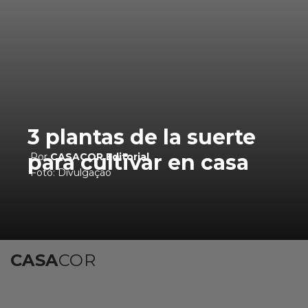
3 plantas de la suerte
para cultivar en casa
Por
CASACOR Editorial
Foto: Divulgação
CASA
COR