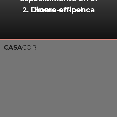
2. Dinero-en-penca
home office!
CASA
COR