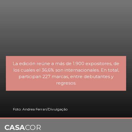
La edición reúne a más de 1.900 expositores, de
los cuales el 36,6% son internacionales. En total,
participan 227 marcas, entre debutantes y
regresos.
Foto: Andrea Ferrari/Divulgação
CASA
COR