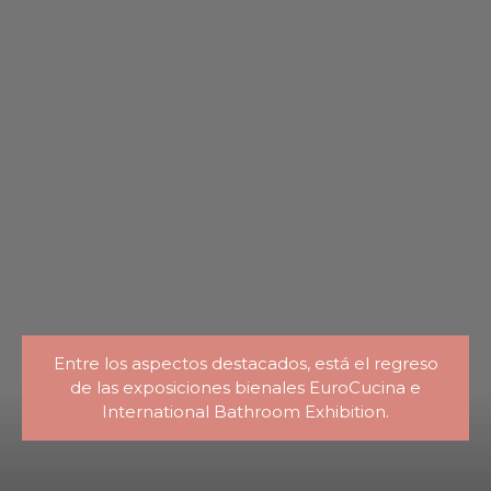
Entre los aspectos destacados, está el regreso
de las exposiciones bienales EuroCucina e
International Bathroom Exhibition.