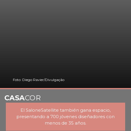
Foto: Diego Ravier/Divulgação
CASA
COR
El SaloneSatellite también gana espacio,
presentando a 700 jóvenes diseñadores con
menos de 35 años.