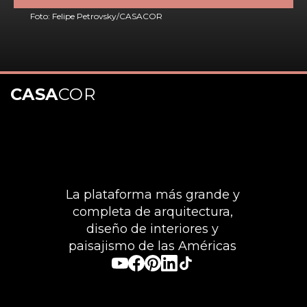
Foto: Felipe Petrovsky/CASACOR
CASA
COR
Abriendo...
https://appcasacor.com.br/events/piaui?_gl=1*1k0crym*_gcl_au*NTg1Mzc3NTM2LjE3NzI3Mzg3NzQuNzM2MTA5NTYwLjE3ODAwMDI5MjAuMTc4MDAwMjkxOQ..
La plataforma más grande y
completa de arquitectura,
diseño de interiores y
paisajismo de las Américas