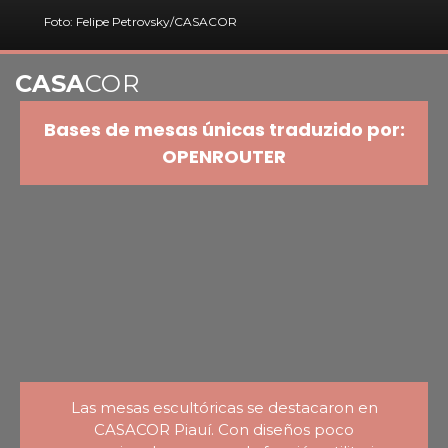
Foto: Felipe Petrovsky/CASACOR
CASA
COR
Bases de mesas únicas traduzido por:
OPENROUTER
Las mesas escultóricas se destacaron en
CASACOR Piauí. Con diseños poco