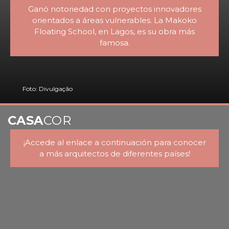
Ganó notoriedad con proyectos innovadores
orientados a áreas vulnerables. La Makoko
Floating School, en Lagos, es su obra más
famosa.
Foto: Divulgação
CASA
COR
¡Accede al enlace a continuación para conocer
a más arquitectos de diferentes países!