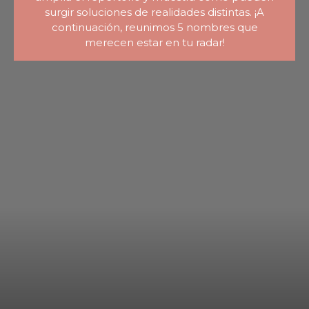
surgir soluciones de realidades distintas. ¡A
continuación, reunimos 5 nombres que
merecen estar en tu radar!