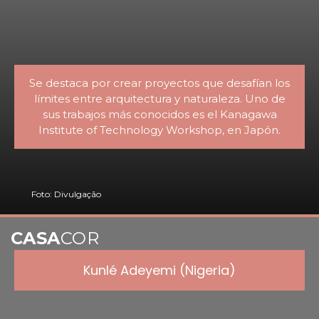
Se destaca por crear proyectos que desafían los
límites entre arquitectura y naturaleza. Uno de
sus trabajos más conocidos es el Kanagawa
Institute of Technology Workshop, en Japón.
Foto: Divulgação
CASA
COR
Kunlé Adeyemi (Nigeria)