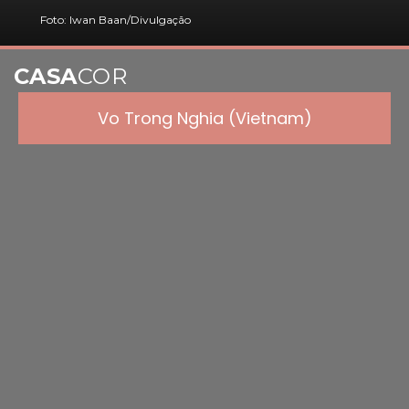
Foto: Iwan Baan/Divulgação
CASA
COR
Vo Trong Nghia (Vietnam)