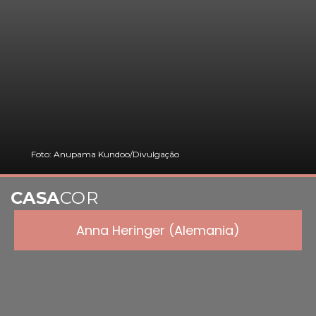
Foto: Anupama Kundoo/Divulgação
CASA
COR
Anna Heringer (Alemania)