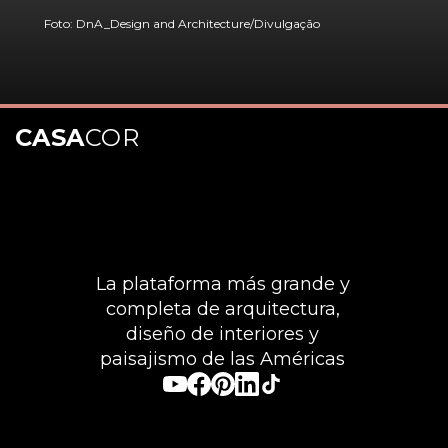
Foto: DnA_Design and Architecture/Divulgação
CASA
COR
Abriendo...
https://casacor.abril.com.br/pt-BR/noticias/arquitetura/10-arquitetos-de-diferentes-paises-para-conhecer-o-trabalho
La plataforma más grande y
completa de arquitectura,
diseño de interiores y
paisajismo de las Américas