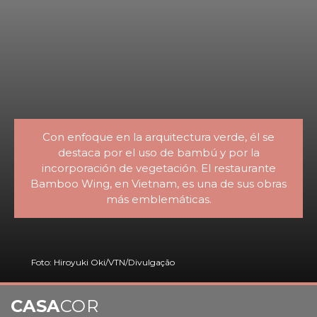
Con enfoque en la arquitectura verde, él se
destaca por el uso de bambú y por la
incorporación de vegetación. El restaurante
Bamboo Wing, en Vietnam, es una de sus obras
más emblemáticas.
Foto: Hiroyuki Oki/VTN/Divulgação
CASA
COR