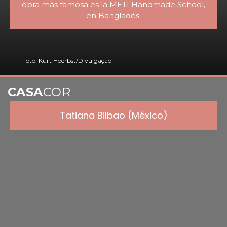
obra más famosa es la METI Handmade School,
en Bangladés.
Foto: Kurt Hoerbst/Divulgação
CASA
COR
Tatiana Bilbao (México)