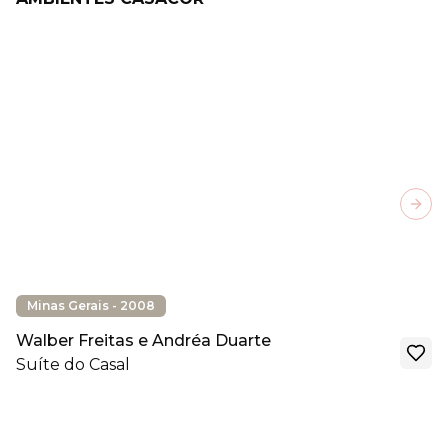
Next
Minas Gerais - 2008
Walber Freitas e Andréa Duarte
Suíte do Casal