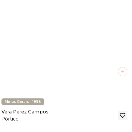
Next
Minas Gerais - 1998
Vera Perez Campos
Pórtico