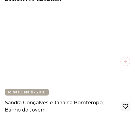
Next
Minas Gerais - 2010
Sandra Gonçalves e Janaina Bomtempo
Banho do Jovem