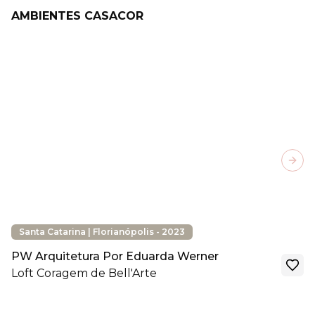
AMBIENTES CASACOR
Next
Santa Catarina | Florianópolis - 2023
PW Arquitetura Por Eduarda Werner
Loft Coragem de Bell'Arte