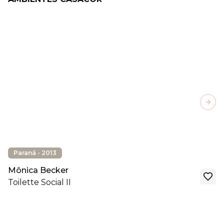
Next
Paraná - 2013
Mônica Becker
Toilette Social II