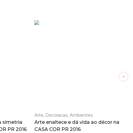
Next
Arte, Decoracao, Ambientes
 simetria
Arte enaltece e dá vida ao décor na
OR PR 2016
CASA COR PR 2016