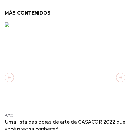
MÁS CONTENIDOS
Previous slide
Next
Arte
Uma lista das obras de arte da CASACOR 2022 que
você precisa conhecer!