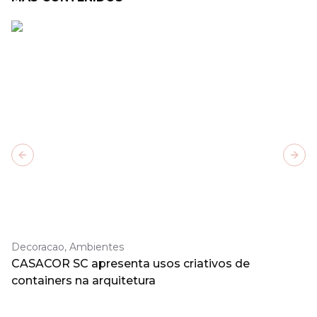
Previous slide
Next
Decoracao, Ambientes
CASACOR SC apresenta usos criativos de
containers na arquitetura