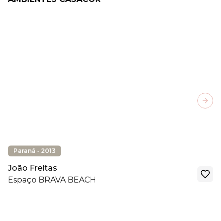
Next
Paraná - 2013
João Freitas
Espaço BRAVA BEACH