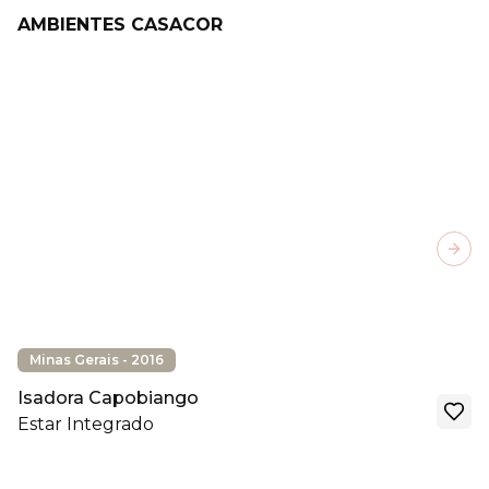
AMBIENTES CASACOR
Next
Minas Gerais - 2016
Isadora Capobiango
Estar Integrado