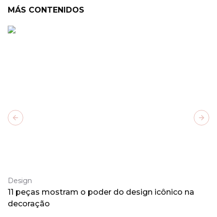
MÁS CONTENIDOS
Previous slide
Next
Design
11 peças mostram o poder do design icônico na
decoração