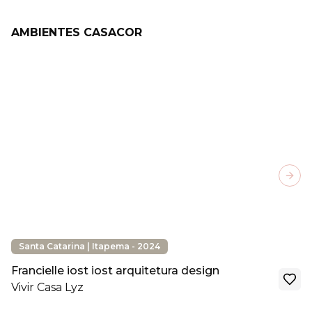
AMBIENTES CASACOR
Next
Santa Catarina | Itapema - 2024
Francielle iost iost arquitetura design
Vivir Casa Lyz