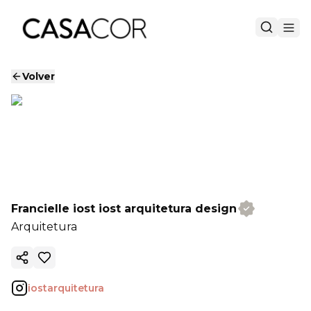
Volver
Francielle iost iost arquitetura design
Arquitetura
Copiar enlace
iostarquitetura