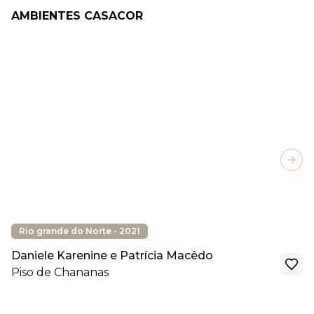
AMBIENTES CASACOR
Next
Rio grande do Norte - 2021
Daniele Karenine e Patrícia Macêdo
Piso de Chananas