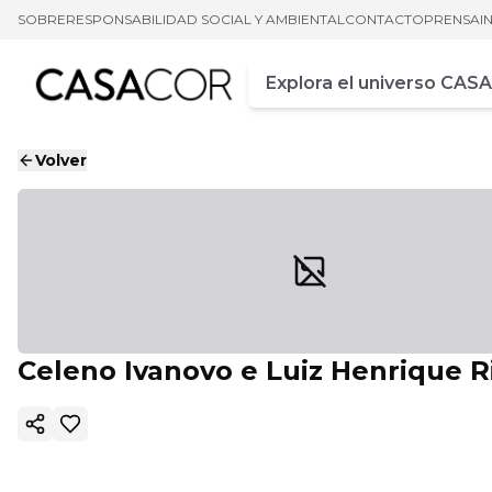
SOBRE
RESPONSABILIDAD SOCIAL Y AMBIENTAL
CONTACTO
PRENSA
I
Campo de busca
Ingrese al menos tres car
Volver
Celeno Ivanovo e Luiz Henrique R
Copiar enlace