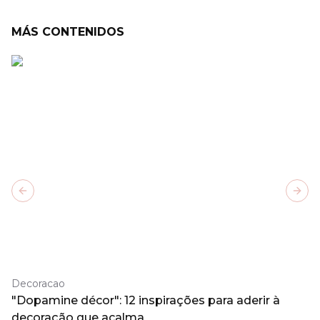
MÁS CONTENIDOS
Previous slide
Next
Decoracao
"Dopamine décor": 12 inspirações para aderir à
decoração que acalma