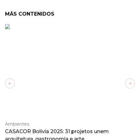
MÁS CONTENIDOS
Previous slide
Next
Ambientes
CASACOR Bolívia 2025: 31 projetos unem
arquitetura, gastronomia e arte