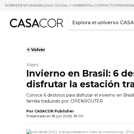
SOBRE
RESPONSABILIDAD SOCIAL Y AMBIENTAL
CONTACTO
PRENSA
I
Campo de busca
Ingrese al menos tres car
Volver
Viajes
Invierno en Brasil: 6 
disfrutar la estación
Conoce 6 destinos para disfrutar el invierno en Brasi
familia traduzido por: OPENROUTER
Por
CASACOR Publisher
Presentado en
18 jun 2026, 18:00
Monte Verde (MG): tranquilidade em meio às montanhas.
(
Pou