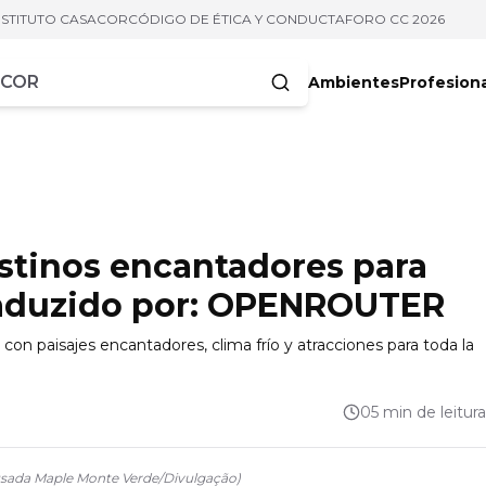
NSTITUTO CASACOR
CÓDIGO DE ÉTICA Y CONDUCTA
FORO CC 2026
Ambientes
Profesion
acteres
destinos encantadores para
 traduzido por: OPENROUTER
l con paisajes encantadores, clima frío y atracciones para toda la
05 min de leitura
sada Maple Monte Verde
/
Divulgação
)