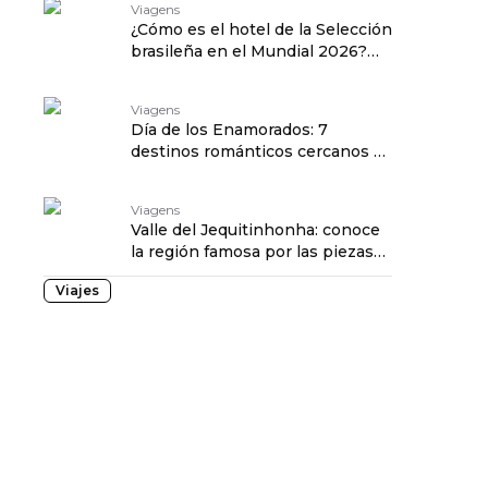
Viagens
¿Cómo es el hotel de la Selección
brasileña en el Mundial 2026?
traduzido por: OPENROUTER
Viagens
Día de los Enamorados: 7
destinos románticos cercanos a
São Paulo para visitar traduzido
por: OPENROUTER
Viagens
Valle del Jequitinhonha: conoce
la región famosa por las piezas
artesanales traduzido por:
Viajes
OPENROUTER