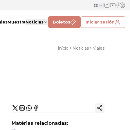
ES
ales
Muestra
Noticias
Boletos
Iniciar sesión
Início
Notícias
Viajes
Copiar enlac
Matérias relacionadas: