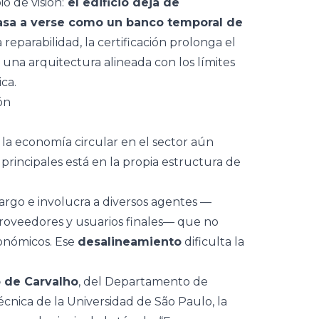
o de visión:
el edificio deja de
asa a verse como un banco temporal de
a reparabilidad, la certificación prolonga el
a una arquitectura alineada con los límites
ica.
ón
 la economía circular en el sector aún
 principales está en la propia estructura de
s largo e involucra a diversos agentes —
 proveedores y usuarios finales— que no
onómicos. Ese
desalineamiento
dificulta la
 de Carvalho
, del Departamento de
cnica de la Universidad de São Paulo, la