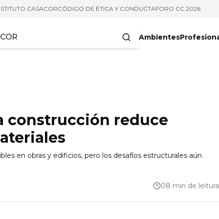
NSTITUTO CASACOR
CÓDIGO DE ÉTICA Y CONDUCTA
FORO CC 2026
Ambientes
Profesion
acteres
la construcción reduce
ateriales
es en obras y edificios, pero los desafíos estructurales aún
08 min de leitura