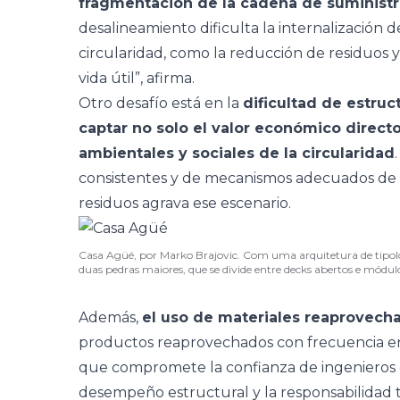
fragmentación de la cadena de suminist
desalineamiento dificulta la internalización d
circularidad, como la reducción de residuos y l
vida útil”, afirma.
Otro desafío está en la
dificultad de estru
captar no solo el valor económico directo
ambientales y sociales de la circularidad
consistentes y de mecanismos adecuados de fi
residuos agrava ese escenario.
Casa Agüé, por Marko Brajovic. Com uma arquitetura de tipolo
duas pedras maiores, que se divide entre decks abertos e mód
Además,
el uso de materiales reaprovecha
productos reaprovechados con frecuencia enfr
que compromete la confianza de ingenieros e i
desempeño estructural y la responsabilidad téc