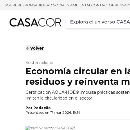
SOBRE
RESPONSABILIDAD SOCIAL Y AMBIENTAL
CONTACTO
PRENSA
I
Campo de busca
Ingrese al menos tres car
Volver
Sostenibilidad
Economía circular en 
residuos y reinventa m
Certificación AQUA-HQE® impulsa prácticas sostenibl
limitan la circularidad en el sector
Por
Redação
Presentado en
17 mar 2026, 19:14
(
André Nazareth
/
CASACOR
)