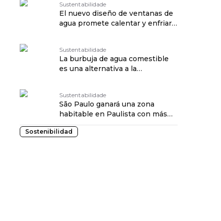
Sustentabilidade
El nuevo diseño de ventanas de
agua promete calentar y enfriar
edificios
Sustentabilidade
La burbuja de agua comestible
es una alternativa a la
sustitución de las botellas de
plástico
Sustentabilidade
São Paulo ganará una zona
habitable en Paulista con más
de 400 árboles
Sostenibilidad