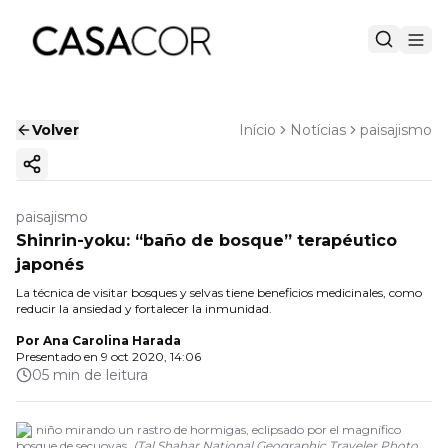
Volver
Início
Notícias
paisajismo
Copiar enlace
paisajismo
Shinrin-yoku: “baño de bosque” terapéutico
japonés
La técnica de visitar bosques y selvas tiene beneficios medicinales, como
reducir la ansiedad y fortalecer la inmunidad.
Por
Ana Carolina Harada
Presentado en
9 oct 2020, 14:06
05 min de leitura
Un niño mirando un rastro de hormigas, eclipsado por el magnífico
bosque de secuoyas.
(
Tal Shahar National Geographic Traveler Photo