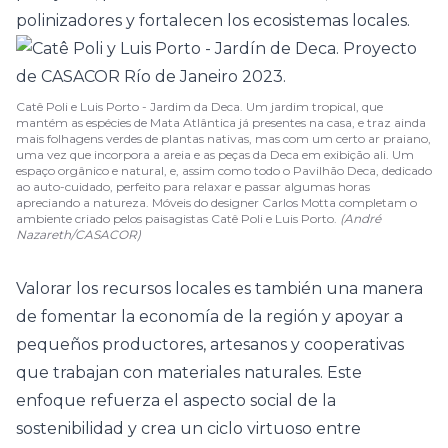
polinizadores y fortalecen los ecosistemas locales.
Catê Poli e Luis Porto - Jardim da Deca. Um jardim tropical, que
mantém as espécies de Mata Atlântica já presentes na casa, e traz ainda
mais folhagens verdes de plantas nativas, mas com um certo ar praiano,
uma vez que incorpora a areia e as peças da Deca em exibição ali. Um
espaço orgânico e natural, e, assim como todo o Pavilhão Deca, dedicado
ao auto-cuidado, perfeito para relaxar e passar algumas horas
apreciando a natureza. Móveis do designer Carlos Motta completam o
ambiente criado pelos paisagistas Catê Poli e Luis Porto.
(André
Nazareth/CASACOR)
Valorar los recursos locales es también una manera
de fomentar la economía de la región y apoyar a
pequeños productores, artesanos y cooperativas
que trabajan con materiales naturales. Este
enfoque refuerza el aspecto social de la
sostenibilidad y crea un ciclo virtuoso entre