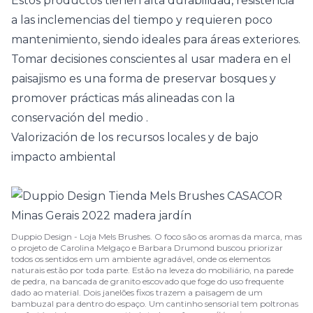
Estos productos tienen alta durabilidad, resistencia
a las inclemencias del tiempo y requieren poco
mantenimiento, siendo ideales para áreas exteriores.
Tomar decisiones conscientes al usar madera en el
paisajismo es una forma de preservar bosques y
promover prácticas más alineadas con la
conservación del medio
.
Valorización de los recursos locales y de bajo
impacto ambiental
Duppio Design - Loja Mels Brushes. O foco são os aromas da marca, mas
o projeto de Carolina Melgaço e Barbara Drumond buscou priorizar
todos os sentidos em um ambiente agradável, onde os elementos
naturais estão por toda parte. Estão na leveza do mobiliário, na parede
de pedra, na bancada de granito escovado que foge do uso frequente
dado ao material. Dois janelões fixos trazem a paisagem de um
bambuzal para dentro do espaço. Um cantinho sensorial tem poltronas