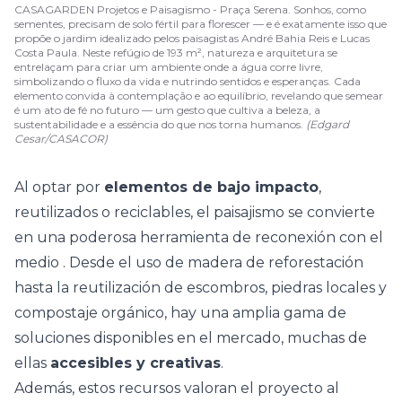
CASAGARDEN Projetos e Paisagismo - Praça Serena. Sonhos, como
sementes, precisam de solo fértil para florescer — e é exatamente isso que
propõe o jardim idealizado pelos paisagistas André Bahia Reis e Lucas
Costa Paula. Neste refúgio de 193 m², natureza e arquitetura se
entrelaçam para criar um ambiente onde a água corre livre,
simbolizando o fluxo da vida e nutrindo sentidos e esperanças. Cada
elemento convida à contemplação e ao equilíbrio, revelando que semear
é um ato de fé no futuro — um gesto que cultiva a beleza, a
sustentabilidade e a essência do que nos torna humanos.
(Edgard
Cesar/CASACOR)
Al optar por
elementos de bajo impacto
,
reutilizados o reciclables, el paisajismo se convierte
en una poderosa herramienta de reconexión con el
medio
. Desde el uso de madera de reforestación
hasta la reutilización de escombros, piedras locales y
compostaje
orgánico, hay una amplia gama de
soluciones disponibles en el mercado, muchas de
ellas
accesibles y creativas
.
Además, estos recursos valoran el proyecto al