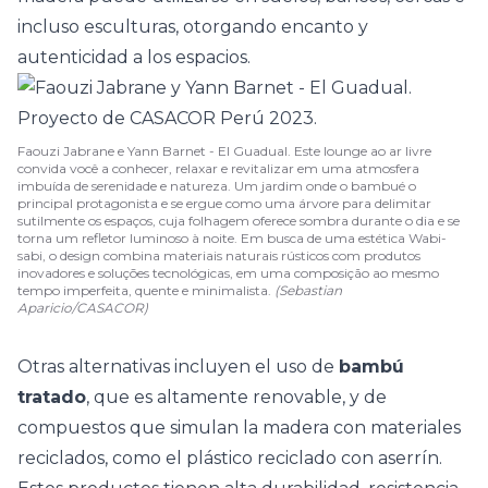
incluso esculturas, otorgando encanto y
autenticidad a los espacios.
Faouzi Jabrane e Yann Barnet - El Guadual. Este lounge ao ar livre
convida você a conhecer, relaxar e revitalizar em uma atmosfera
imbuída de serenidade e natureza. Um jardim onde o bambué o
principal protagonista e se ergue como uma árvore para delimitar
sutilmente os espaços, cuja folhagem oferece sombra durante o dia e se
torna um refletor luminoso à noite. Em busca de uma estética Wabi-
sabi, o design combina materiais naturais rústicos com produtos
inovadores e soluções tecnológicas, em uma composição ao mesmo
tempo imperfeita, quente e minimalista.
(Sebastian
Aparicio/CASACOR)
Otras alternativas incluyen el uso de
bambú
tratado
, que es altamente renovable, y de
compuestos que simulan la madera con materiales
reciclados, como el plástico reciclado con aserrín.