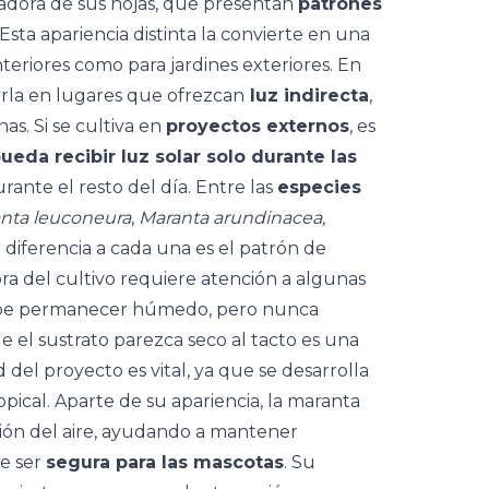
tadora de sus hojas, que presentan
patrones
 Esta apariencia distinta la convierte en una
teriores como para jardines exteriores. En
rla en lugares que ofrezcan
luz indirecta
,
nas. Si se cultiva en
proyectos externos
, es
eda recibir luz solar solo durante las
urante el resto del día. Entre las
especies
nta leuconeura
,
Maranta arundinacea,
 diferencia a cada una es el patrón de
hora del cultivo requiere atención a algunas
 debe permanecer húmedo, pero nunca
 el sustrato parezca seco al tacto es una
del proyecto es vital, ya que se desarrolla
opical. Aparte de su apariencia, la maranta
ión del aire
, ayudando a mantener
de ser
segura para las mascotas
.
Su