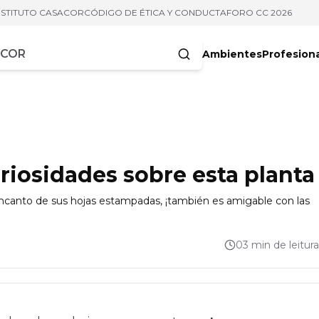
NSTITUTO CASACOR
CÓDIGO DE ÉTICA Y CONDUCTA
FORO CC 2026
Ambientes
Profesion
acteres
riosidades sobre esta planta
encanto de sus hojas estampadas, ¡también es amigable con las
03 min de leitura