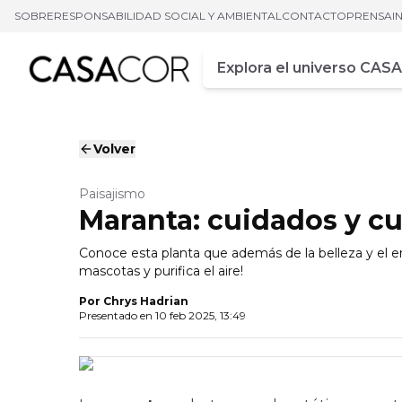
SOBRE
RESPONSABILIDAD SOCIAL Y AMBIENTAL
CONTACTO
PRENSA
I
Campo de busca
Ingrese al menos tres car
Volver
Paisajismo
Maranta: cuidados y cu
Conoce esta planta que además de la belleza y el 
mascotas y purifica el aire!
Por
Chrys Hadrian
Presentado en
10 feb 2025, 13:49