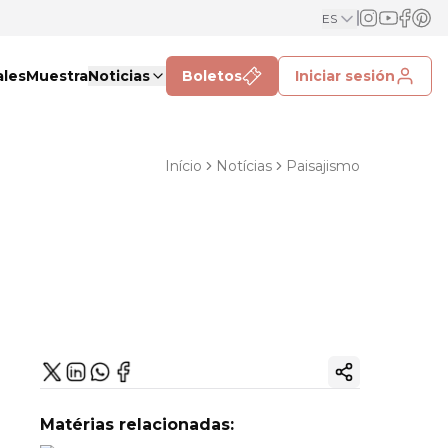
ES
ales
Muestra
Noticias
Boletos
Iniciar sesión
Início
Notícias
Paisajismo
Copiar enlac
Matérias relacionadas: