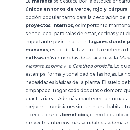
La
maranta
se destaca por la estética encan
únicos en tonos de verde, rojo y púrpura
.
opción popular tanto para la decoración de in
proyectos internos
, es importante mantene
siendo ideal para salas de estar, cocinas y ofici
importante posicionarla en
lugares donde pu
mañanas
, evitando la luz directa e intensa d
nativas
más conocidas de estacam-se la
Mara
Maranta zebrina
y la
Calathea orbifolia.
Lo que
estampa
, forma y tonalidad de las hojas. La 
necesidades básicas de la planta. El suelo
empapado. Regar cada dos días o siempre que
práctica ideal. Además, mantener la humedad 
mejor en condiciones similares a su hábitat tr
ofrece algunos
beneficios
, como la
purificac
proyectos internos más saludables, además 