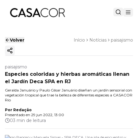
Volver
Início
Notícias
paisajismo
Copiar enlace
paisajismo
Especies coloridas y hierbas aromáticas llenan
el Jardín Deca SPA en RJ
Geralda Januário y Paulo César Januário diseñan un jardín sensorial con
vegetación tropical que trae la belleza de diferentes especies a CASACOR
Rio
Por
Redação
Presentado en
29 jun 2022, 13:00
03 min de leitura
Diego Raposo y Manuela Simas - SPA DECA. Una isla de encuentro y