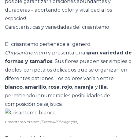
posible garantizar floraciones abundantes y
duraderas
–
aportando color y vitalidad a los
espacios!
Características y variedades del crisantemo
El crisantemo pertenece al género
Chrysanthemum
y presenta una
gran variedad de
formas y tamaños
. Sus flores pueden ser simples o
dobles, con pétalos delicados que se organizan en
diferentes patrones. Los colores varían entre
blanco
,
amarillo
,
rosa
,
rojo
,
naranja
y
lila
,
permitiendo innumerables posibilidades de
composición paisajística.
Crisântemo branco
(Freepik/Divulgação)