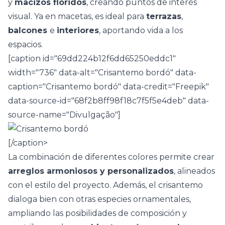
y
macizos floridos
, creando puntos de interés
visual. Ya en macetas, es ideal para
terrazas
,
balcones
e
interiores
, aportando vida a los
espacios.
[caption id="69dd224b12f6dd65250eddc1"
width="736" data-alt="Crisantemo bordó" data-
caption="Crisantemo bordó" data-credit="Freepik"
data-source-id="68f2b8ff98f18c7f5f5e4deb" data-
source-name="Divulgação"]
[/caption>
La combinación de diferentes colores permite crear
arreglos armoniosos y personalizados
, alineados
con el estilo del proyecto. Además, el crisantemo
dialoga bien con otras especies ornamentales,
ampliando las posibilidades de composición y