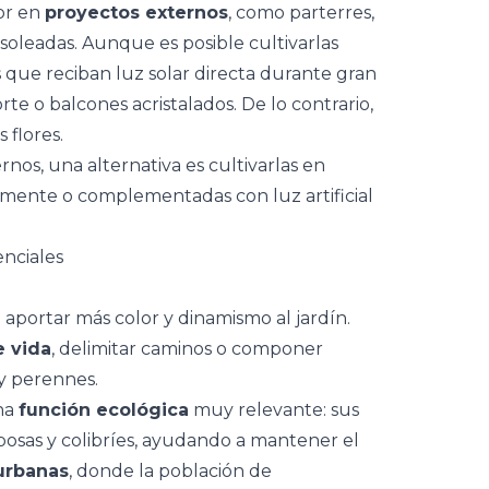
jor en
proyectos externos
, como
parterres
,
soleadas. Aunque es posible cultivarlas
s que reciban luz solar directa durante gran
te o balcones acristalados. De lo contrario,
 flores.
ernos, una alternativa es cultivarlas en
amente o complementadas con luz artificial
enciales
e aportar más color y dinamismo al jardín.
e vida
, delimitar caminos o componer
 y perennes.
una
función ecológica
muy relevante: sus
iposas y colibríes, ayudando a mantener el
urbanas
, donde la población de