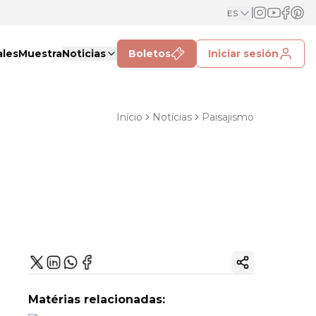
ES
ales
Muestra
Noticias
Boletos
Iniciar sesión
Início
Notícias
Paisajismo
Copiar enlac
Matérias relacionadas: