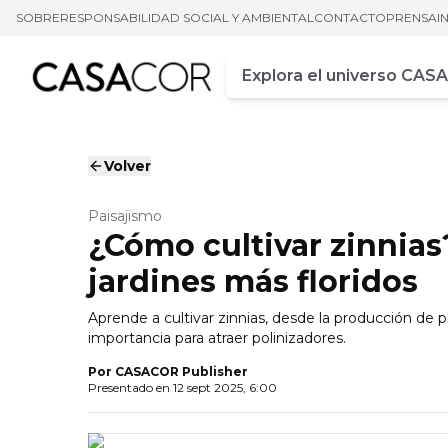
SOBRE
RESPONSABILIDAD SOCIAL Y AMBIENTAL
CONTACTO
PRENSA
I
Campo de busca
Ingrese al menos tres car
Volver
Paisajismo
¿Cómo cultivar zinnias
jardines más floridos
Aprende a cultivar zinnias, desde la producción de pl
importancia para atraer polinizadores.
Por
CASACOR Publisher
Presentado en
12 sept 2025, 6:00