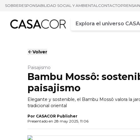
SOBRE
RESPONSABILIDAD SOCIAL Y AMBIENTAL
CONTACTO
PRENSA
I
Campo de busca
Ingrese al menos tres car
Volver
Paisajismo
Bambu Mossô: sostenibi
paisajismo
Elegante y sostenible, el Bambu Mossô valora la jard
tradicional oriental
Por
CASACOR Publisher
Presentado en
28 may 2025, 11:06