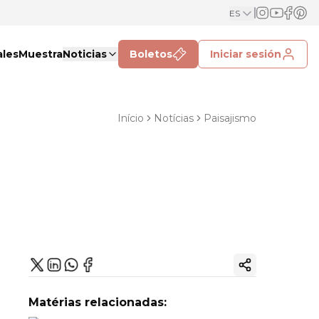
ES
ales
Muestra
Noticias
Boletos
Iniciar sesión
Início
Notícias
Paisajismo
Copiar enlac
Matérias relacionadas: