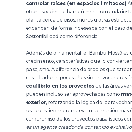
controlar raíces (en espacios limitados)
Au
otras especies de bambú, se recomienda instala
planta cerca de pisos, muros u otras estructura
expandan de forma indeseada con el paso de 
Sostenibilidad como diferencial
Además de ornamental, el Bambu Mossô es un
crecimiento, características que lo convierte
paisajismo. A diferencia de
árboles
que tardan
cosechado en pocos años sin provocar erosió
equilibrio en los proyectos
de las áreas ve
pueden incluso ser aprovechadas como
mate
exterior
, reforzando la lógica del aprovecha
uso consciente promueve una relación más ét
compromiso de los proyectos paisajísticos co
es un agente creador de contenido exclusivo,