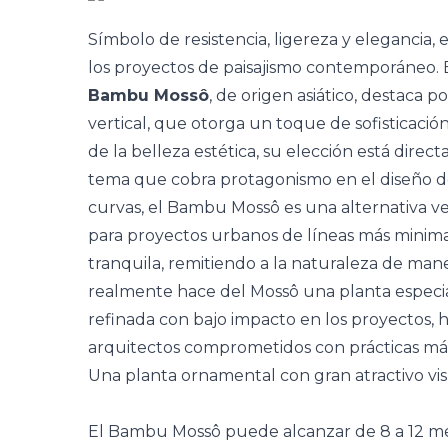
Símbolo de resistencia, ligereza y elegancia,
los proyectos de
paisajismo
contemporáneo. Ent
Bambu Mossô
, de origen asiático, destaca p
vertical, que otorga un toque de sofisticación 
de la belleza estética, su elección está dire
tema que cobra protagonismo en el diseño de
curvas, el Bambu Mossô es una alternativa ver
para proyectos urbanos de líneas más minima
tranquila, remitiendo a la naturaleza de man
realmente hace del Mossô una planta especia
refinada con bajo impacto en los proyectos, ha
arquitectos comprometidos con prácticas más
Una planta ornamental con gran atractivo vi
El Bambu Mossô puede alcanzar de 8 a 12 me