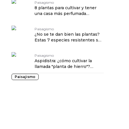
Paisagismo
8 plantas para cultivar y tener
una casa más perfumada
traduzido por: OPENROUTER
Paisagismo
¿No se te dan bien las plantas?
Estas 7 especies resistentes son
perfectas para ti traduzido por:
OPENROUTER
Paisagismo
Aspidistra: ¿cómo cultivar la
llamada "planta de hierro"?
traduzido por: OPENROUTER
Paisajismo