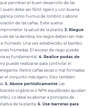
 que permitan el buen desarrollo de las
l suelo debe ser fértil, ligero y con buena
orgánica como humus de lombriz o abono
oración de las cañas. Evite suelos
prometer la salud de la planta.
3. Riegue
ués de la siembra, los riegos deben ser más
te húmedo. Una vez establecido, el bambú
iones húmedas. El exceso de riego puede
iaria es fundamental.
4. Realice podas de
ero puede realizarse para controlar el
legante. Retire cañas secas o mal formadas
jar el conjunto más ligero. Esto también
as.
5. Abone periódicamente
Las
tilizantes orgánicos o NPK equilibrado ayudan
ambú. Lo ideal es abonar a principios de
ativa de la planta.
6. Use barreras para