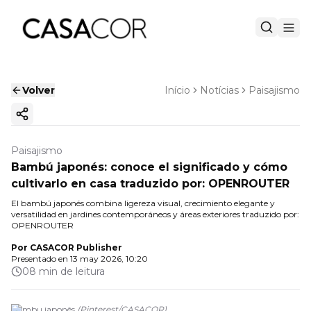
Volver
Início
Notícias
Paisajismo
Copiar enlace
Paisajismo
Bambú japonés: conoce el significado y cómo
cultivarlo en casa traduzido por: OPENROUTER
El bambú japonés combina ligereza visual, crecimiento elegante y
versatilidad en jardines contemporáneos y áreas exteriores traduzido por:
OPENROUTER
Por
CASACOR Publisher
Presentado en
13 may 2026, 10:20
08 min de leitura
Bambu japonês
(
Pinterest
/
CASACOR
)