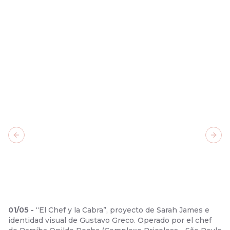
Previous slide
Next
01
/
05
-
“El Chef y la Cabra”, proyecto de Sarah James e
identidad visual de Gustavo Greco. Operado por el chef