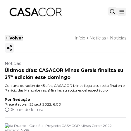
Volver
Início
Notícias
Noticias
Copiar enlace
Noticias
Últimos días: CASACOR Minas Gerais finaliza su
27ª edición este domingo
Con una duración de 45 días, CASACOR Minas llega a su recta final en el
Palácio das Mangabeiras. ¡Mira las atracciones del espectáculo!
Por
Redação
Presentado en
23 sept 2022, 6:00
05 min de leitura
Nídia Duarte - Casa Sui. Proyecto CASACOR Minas Gerais 2022.
(
Estúdio NY18
)