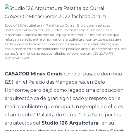
Studio 126 Arquitetura - Palafita do Curral. Erguido em estacas
metálicas e envolta por um jardim, a construção é um convite à
dimensão subjetiva de tempo, espaço e memória. Um ambiente que
reforça a relação entre o humano, a arquitetura, contextos e paisagem.
O deck de madeira recepciona e contorna a suíte máster. Proteção e
acolhimento estão simbolizados nas peças de arte que acrescentam uma
atmosfera mística ao espaço, aliadas ao bom design.
(Estúdio NY
18/CASACOR)
CASACOR Minas Gerais
cerró el pasado domingo
(25), en el Palacio das Mangabeiras, en Belo
Horizonte, pero dejó como legado una producción
arquitectónica de gran significado y respeto por el
medio ambiente que ocupa. Un ejemplo de ello es
el ambiente "
Palafita do Curral
", diseñado por los
arquitectos del
Studio 126 Arquitetura
, en su