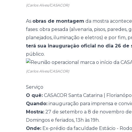
(Carlos Alves/CASACOR)
As
obras de montagem
da mostra acontecem
fases: obra pesada (alvenaria, pisos, paredes, g
planejados, iluminação e eletros) e por fim,
terá sua inauguração oficial no dia 26 d
público.
(Carlos Alves/CASACOR)
Serviço
O quê:
CASACOR Santa Catarina | Florianópol
Quando:
inauguração para imprensa e conv
Mostra:
27 de setembro a 8 de novembro de 20
Domingos e feriados, 13h às 19h.
Onde:
Ex-prédio da faculdade Estácio - Rodo