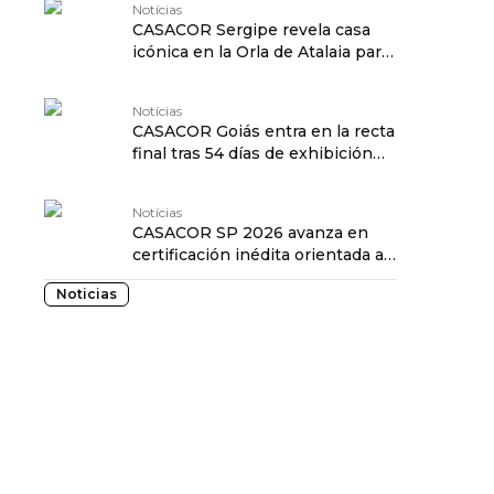
Notícias
CASACOR Sergipe revela casa
icónica en la Orla de Atalaia para
la edición 2026 traduzido por:
OPENROUTER
Notícias
CASACOR Goiás entra en la recta
final tras 54 días de exhibición
en Goiânia traduzido por:
OPENROUTER
Notícias
CASACOR SP 2026 avanza en
certificación inédita orientada a
la salud y al bienestar traduzido
Noticias
por: OPENROUTER