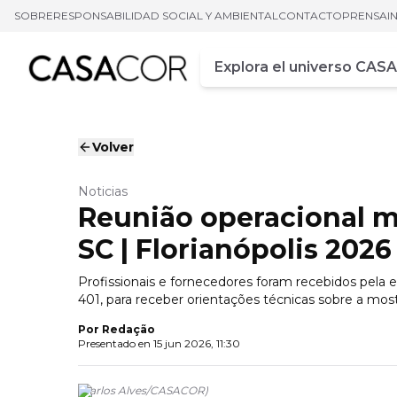
SOBRE
RESPONSABILIDAD SOCIAL Y AMBIENTAL
CONTACTO
PRENSA
I
Campo de busca
Ingrese al menos tres car
Volver
Noticias
Reunião operacional m
SC | Florianópolis 2026
Profissionais e fornecedores foram recebidos pela
401, para receber orientações técnicas sobre a mos
Por
Redação
Presentado en
15 jun 2026, 11:30
(
Carlos Alves
/
CASACOR
)