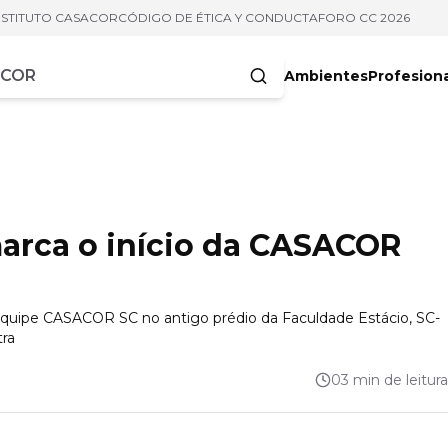
NSTITUTO CASACOR
CÓDIGO DE ÉTICA Y CONDUCTA
FORO CC 2026
Ambientes
Profesion
acteres
arca o início da CASACOR
 equipe CASACOR SC no antigo prédio da Faculdade Estácio, SC-
tra
03 min de leitura