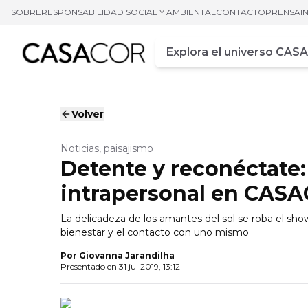
SOBRE
RESPONSABILIDAD SOCIAL Y AMBIENTAL
CONTACTO
PRENSA
I
Campo de busca
Ingrese al menos tres car
Volver
Noticias, paisajismo
Detente y reconéctate: 
intrapersonal en CAS
La delicadeza de los amantes del sol se roba el show
bienestar y el contacto con uno mismo
Por
Giovanna Jarandilha
Presentado en
31 jul 2019, 13:12