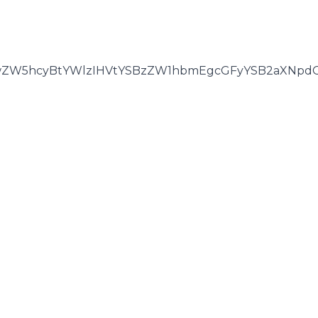
FwZW5hcyBtYWlzIHVtYSBzZW1hbmEgcGFyYSB2aXNpd