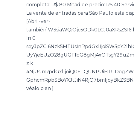
completa: R$ 80 Mitad de precio: R$ 40 Servici
La venta de entradas para São Paulo está disp
[Abril-ver-
también]W3siaWQiOjc5ODk0LCJ0aXRsZS
In 0
seyJpZCI6Nzk5MTUsInRpdGxlIjoiSW5pY2l
UyYjeEUzO28gUGF1bG8gMjAxOTsgY29uZm
z k
4NjUsInRpdGxlIjoiQ0FTQUNPUiBTUDogZW
GphcmRpbSBoYXJtJiN4RjQ7bmljbyBkZSBNJi
véalo bien ]