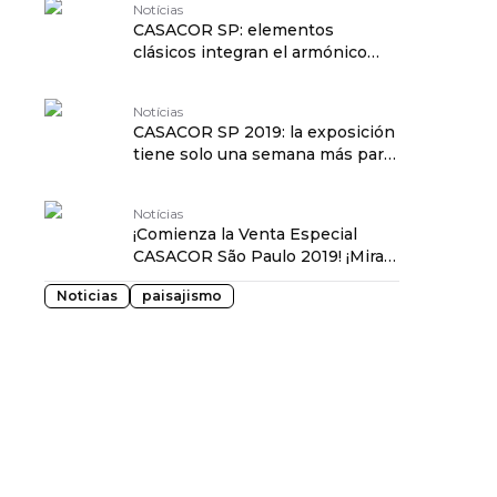
Notícias
CASACOR SP: elementos
clásicos integran el armónico
jardín de Mônica Costa
Notícias
CASACOR SP 2019: la exposición
tiene solo una semana más para
visitar
Notícias
¡Comienza la Venta Especial
CASACOR São Paulo 2019! ¡Mira
algunos productos!
Noticias
paisajismo