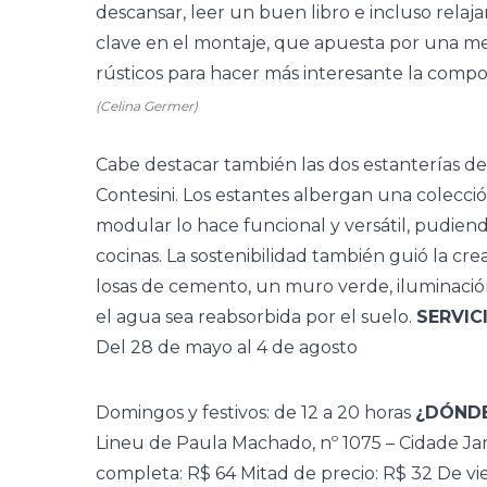
descansar, leer un buen libro e incluso relaj
clave en el montaje, que apuesta por una me
rústicos para hacer más interesante la compos
(Celina Germer)
Cabe destacar también las dos estanterías de
Contesini. Los estantes albergan una colecci
modular lo hace funcional y versátil, pudiend
cocinas. La sostenibilidad también guió la cre
losas de cemento, un muro verde, iluminaci
el agua sea reabsorbida por el suelo.
SERVIC
Del 28 de mayo al 4 de agosto
Domingos y festivos: de 12 a 20 horas
¿DÓND
Lineu de Paula Machado, nº 1075 – Cidade J
completa: R$ 64 Mitad de precio: R$ 32 De vi