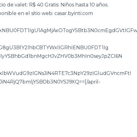
o de valet: R$ 40 Gratis: Niños hasta 10 años.
onible en el sitio web:
casar.byinti.com
I6IkNBU0FDT1IgU1AgMjAxOTogYSBtb3N0cmEgdGVtIG
hIG8gU3BlY2lhbCBTYWxlIGRhIENBU0FDT1Ig
lyYSBhbGd1bnMgcHJvZHV0b3MhIn0seyJpZCI6N
xlbWVudG9zIGNsJiN4RTE7c3NpY29zIGludGVncmFtI
N4RjQ7bmljYSBDb3N0YSJ9XQ==[/april-