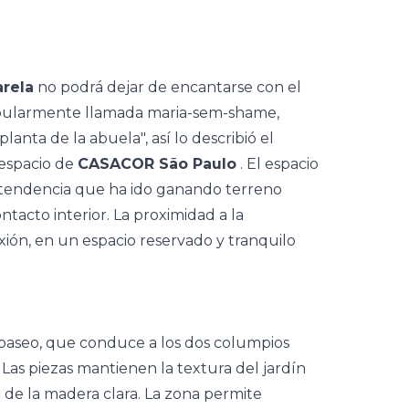
arela
no podrá dejar de encantarse con el
pularmente llamada maria-sem-shame,
lanta de la abuela", así lo describió el
 espacio de
CASACOR São Paulo
. El espacio
a tendencia que ha ido ganando terreno
ntacto interior. La proximidad a la
xión, en un espacio reservado y tranquilo
n paseo, que conduce a los dos columpios
Las piezas mantienen la textura del jardín
o de la madera clara. La zona permite