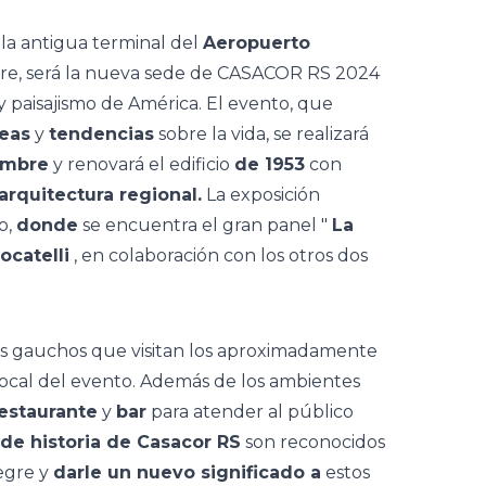
 la antigua terminal del
Aeropuerto
re, será la nueva sede de
CASACOR RS 2024
y paisajismo de América.
El evento, que
eas
y
tendencias
sobre la vida, se realizará
embre
y renovará el edificio
de 1953
con
rquitectura regional.
La exposición
o,
donde
se encuentra el gran panel "
La
ocatelli
, en colaboración con los otros dos
os gauchos que visitan los aproximadamente
 local del evento. Además de los ambientes
estaurante
y
bar
para atender al público
 de historia de Casacor RS
son reconocidos
egre y
darle un nuevo significado a
estos