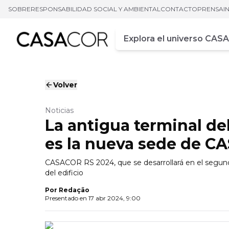
SOBRE
RESPONSABILIDAD SOCIAL Y AMBIENTAL
CONTACTO
PRENSA
I
Campo de busca
Ingrese al menos tres car
Volver
Noticias
La antigua terminal de
es la nueva sede de C
CASACOR RS 2024, que se desarrollará en el segund
del edificio
Por
Redação
Presentado en
17 abr 2024, 9:00