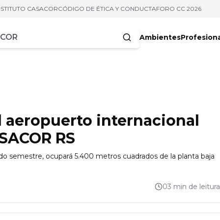
NSTITUTO CASACOR
CÓDIGO DE ÉTICA Y CONDUCTA
FORO CC 2026
Ambientes
Profesion
acteres
l aeropuerto internacional
ASACOR RS
o semestre, ocupará 5.400 metros cuadrados de la planta baja
03 min de leitura