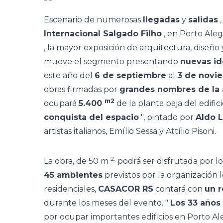
Escenario de numerosas
llegadas
y
salidas
,
Internacional Salgado Filho
, en Porto Aleg
, la mayor exposición de arquitectura, diseño 
mueve el segmento presentando
nuevas id
este año del
6 de septiembre
al
3 de novi
obras firmadas por
grandes nombres de la a
m2
ocupará
5.400
de la planta baja del edifici
conquista del espacio
",
pintado por
Aldo L
artistas italianos, Emílio Sessa y Attílio Pisoni.
2,
La obra, de 50 m
podrá ser disfrutada por l
45 ambientes
previstos por la organización
residenciales,
CASACOR RS
contará con
un r
durante los meses del evento.
"
Los 33 años
por ocupar importantes edificios en Porto Al